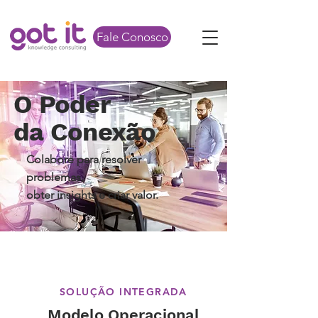
Fale Conosco
O Poder
da Conexão
Colabore para resolver
problemas,
obter insights e criar valor
.
SOLUÇÃO INTEGRADA
Modelo Operacional